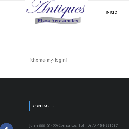
INICIO
[theme-my-login]
CONTACTO
Junín 888 (3.400) Corrientes. Tel.: (0379)
-154-551087.